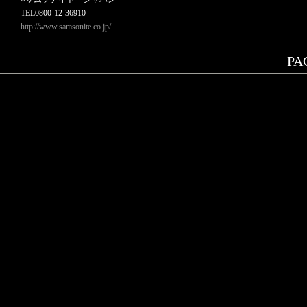
TEL0800-12-36910
http://www.samsonite.co.jp/
PAG