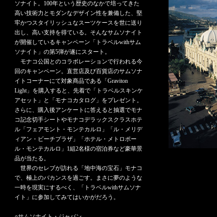
ソナイト。100年という歴史のなかで培ってきた
高い技術力とモダンなデザイン性を兼備した、堅
牢かつスタイリッシュなスーツケースを世に送り
出し、高い支持を得ている。そんなサムソナイト
が開催しているキャンペーン「トラベルwithサム
ソナイト」の第5弾が遂にスタート。
モナコ公国とのコラボレーションで行われる今
回のキャンペーン。直営店及び百貨店のサムソナ
イトコーナーにて対象商品である「Graviton
Light」を購入すると、先着で「トラベルスキンケ
アセット」と「モナコカタログ」をプレゼント。
さらに、購入後アンケートに答えると抽選でモナ
コ記念切手シートやモナコデラックスクラスホテ
ル「フェアモント・モンテカルロ」「ル・メリデ
ィアン・ビーチプラザ」「ホテル・メトロポー
ル・モンテカルロ」1組2名様の宿泊券など豪華景
品が当たる。
世界のセレブが訪れる「地中海の宝石」モナコ
で、極上のバカンスを過ごす。まさに夢のような
一時を現実にするべく、「トラベルwithサムソナ
イト」に参加してみてはいかがだろう。
○サムソナイト・ジャパン