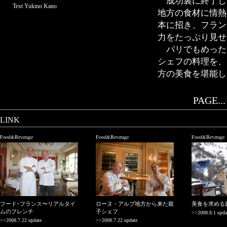
成功裏に終了した
Text Yukino Kano
地方の食材に情熱
本に招き、フラン
力をたっぷり見せ
パリでもめった
シェフの料理を、
方の美食を堪能し
PAGE...
LINK
Food&Beverage
Food&Beverage
Food&Beverage
フード･フランス〜リアルタイ
ローヌ・アルプ地方から来た親
美食を求める
ムのフレンチ
子シェフ
>>2008.8.1 upda
>>2008.7.22 update
>>2008.7.22 update