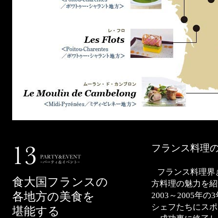
フランス料理
フランス料理界
食大国フランスの
方料理の魅力を紹
各地方の美食を
2003～2005
シェフたちにスポ
堪能する