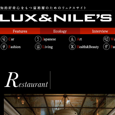
ブノワ
BENOIT
Text.Shouei Chin Bertold / Photo.Yuu Nakani