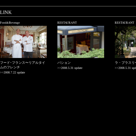
LINK
Food&Beverage
RESTAURANT
RESTAURANT
フード･フランス〜リアルタイ
パション
ラ・ブラスリ
ムのフレンチ
>>2008.5.31 update
>>2008.5.31 upd
>>2008.7.22 update