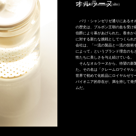
オルラーヌ
Text Noriko Masumoto（alto）
パリ・シャンゼリゼ通りにあるオ
の歴史は、ブルボン王朝の血を受け
伯爵により幕があげられた。香水か
に対する新たな挑戦としてつくられ
会社は、「一流の製品と一流の技術
によって」というブランド理念のも
性たちに美しさを与え続けている。
そんなオルラーヌから、待望の新
た。その名は「クレームロワイヤル」。
世界で初めて化粧品にロイヤルゼリ
パイオニア的存在が、満を持して発
ムだ。