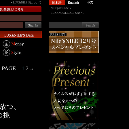
LUX&NILE’Sについて
NILEport SNSへ
LUXKNOWLEDGE SNSへ
PAGE...
1
|
2
→
放つ、
の挑