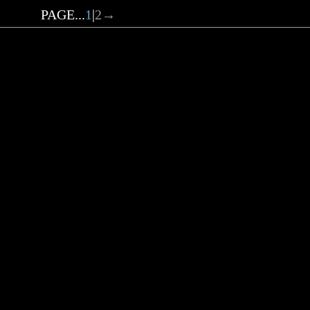
PAGE...
1
|
2
→