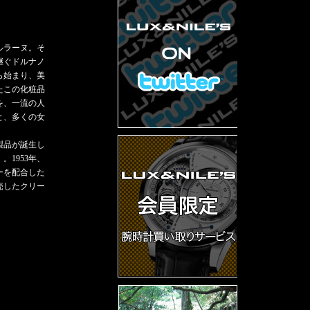
ルラーヌ。そ
継ぐドルナノ
ら始まり、美
たこの化粧品
を、一流の人
と、多くの女
製品が誕生し
1953年、
ーを配合した
売したクリー