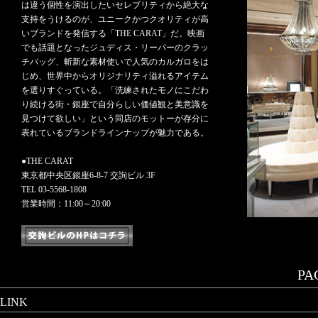
は違う個性を演出したいセレブリティから絶大な
支持をうけるのが、ユニークかつクオリティが高
いブランドを発信する「THE CARAT」だ。映画
でも話題となったジュディス・リーバーのクラッ
チバッグ、斬新な素材使いで人気のカルガロをは
じめ、世界中からオリジナリティ溢れるアイテム
を選りすぐっている。「洗練されたモノにこだわ
り続ける街・銀座で自分らしい価値観と美意識を
見つけて欲しい」という同店のモットーが存分に
表れているブランドラインナップが魅力である。
●THE CARAT
東京都中央区銀座6-8-7 交詢ビル 3F
TEL 03-5568-1808
営業時間：11:00～20:00
PAG
LINK