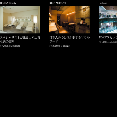
Health&Beauty
RESTAURANT
Fashion
スペシャリストが生み出す上質
日本人の心と体が欲するソウル
TOKYO セ
な美の空間
フード
>>2008.5.25 upd
>>2008.9.2 update
>>2009.9.1 update