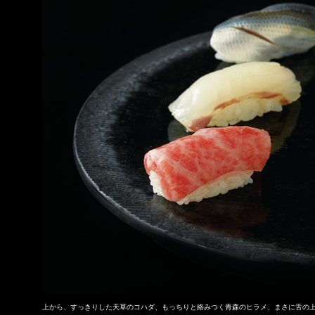
上から、すっきりした天草のコハダ、もっちりと絡みつく青森のヒラメ、まさに舌の