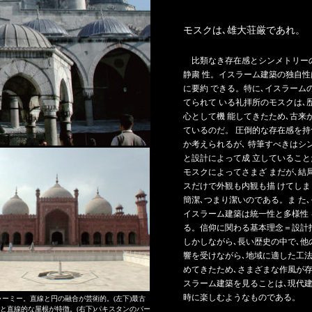
モスクは､雄大荘厳であれ。
比類なき存在感とシンメトリー
静粛 性。イスラーム建築の独自性
に要約 できる。特に､イスラーム
てられて いる礼拝所のモスクは､
心として機 能してきたため､古来
ているのだ。 圧倒的な存在感を
か考えられるが､ 特筆すべきはシ
と設計によって成 立しているこ
モスクによってさまざ まだが､結
スだけで外観も内観も描 けてし
簡潔､つまり潔いのである。ま た
イスラーム建築は統一性と多様性
る。信仰に関わる基本理念＝設計
しかしながら､長い歴史の中で､他
響を受けながら､地域に適した工法
めてきたため､さまざまな作風が存
スラーム建築を見ることは､現代
時に楽しむようなものである。
ャーミー。直線と円の融合が芸術的。(左下)最古
と直線的な屋根が特徴。(右下)パキスタンのバー