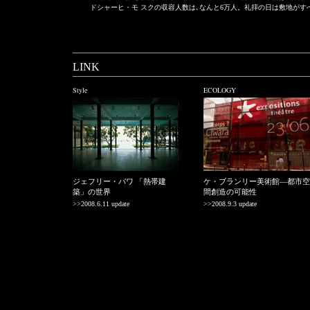
ドシャーヒ・モ スクの収容人数は､なんと6万人。礼拝の日は敷地がす
LINK
Style
ECOLOGY
ジェフリー・バワ 「熱帯建
ケ・ブランリー美術館—都市空
築」の世界
間創造の可能性
>>2008.6.11 update
>>2008.9.3 update