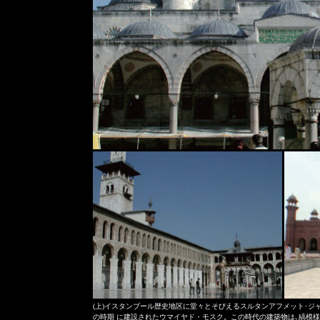
(上)イスタンブール歴史地区に堂々とそびえるスルタンアフメット･ジ
の時期 に建設されたウマイヤド・モスク。この時代の建築物は､縞模様