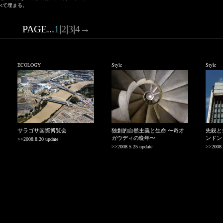
べて埋まる。
PAGE...
1
|
2
|
3
|
4
→
ECOLOGY
Style
Style
サラゴサ国際博覧会
独創的自然主義と生命 〜奇才
先鋭と
ガウディの晩年〜
ンドン
>>2008.8.20 update
>>2008.5.25 update
>>2008.