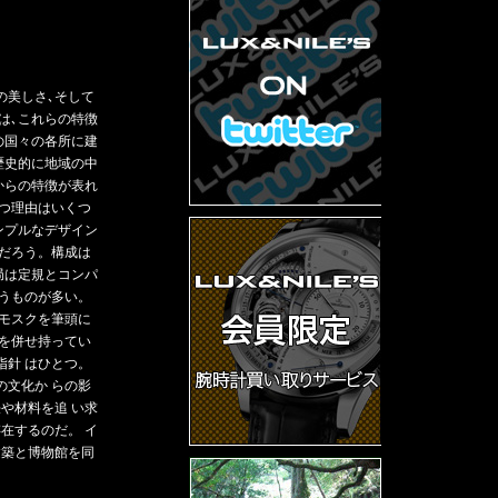
の美しさ､そして
は､これらの特徴
の国々の各所に建
歴史的に地域の中
からの特徴が表れ
持つ理由はいくつ
ンプルなデザイン
とだろう。構成は
局は定規とコンパ
まうものが多い。
､モスクを筆頭に
 を併せ持ってい
指針 はひとつ。
の文化か らの影
や材料を追 い求
在するのだ。 イ
建築と博物館を同