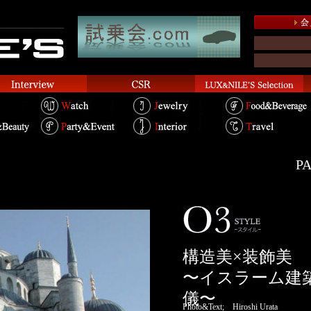
PA
構造美×装飾美
〜イスラーム建
儀〜
Photo&Text; Hiroshi Urata