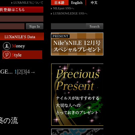
LUX&NILE’Sについて
NILEport SNSへ
LUXKNOWLEDGE SNSへ
GE...
1
|
2
|
3
|
4
→
築の流