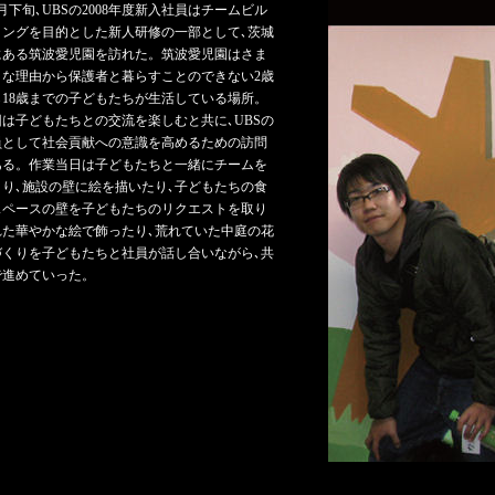
3月下旬､UBSの2008年度新入社員はチームビル
ィングを目的とした新人研修の一部として､茨城
にある筑波愛児園を訪れた。筑波愛児園はさま
まな理由から保護者と暮らすことのできない2歳
ら18歳までの子どもたちが生活している場所。
回は子どもたちとの交流を楽しむと共に､UBSの
員として社会貢献への意識を高めるための訪問
ある。作業当日は子どもたちと一緒にチームを
くり､施設の壁に絵を描いたり､子どもたちの食
スペースの壁を子どもたちのリクエストを取り
れた華やかな絵で飾ったり､荒れていた中庭の花
づくりを子どもたちと社員が話し合いながら､共
で進めていった。