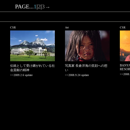
PAGE...
1
|
2
|
3
→
CSR
Art
CSR
BANYA
伝統として受け継がれている社
写真家 長倉洋海の笑顔への想
RESO
会貢献の精神
い
>>2008.
>>2009.2.6 update
>>2008.9.24 update