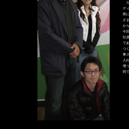
デ
県
ざ
か
今
社
で
つ
事
入
壇
同