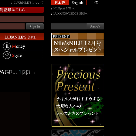
LUX&NILE’Sについて
NILEport SNSへ
LUXKNOWLEDGE SNSへ
AGE...
1
|
2
|
3
→