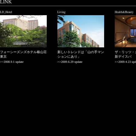
LINK
LD_Hotel
Living
Health&Beauty
フォーシーズンズホテル椿山荘
新しいトレンドは「山の手マン
ザ・リッツ・
東京
ションにあり」
新デイスパ
>>2008.9.1 update
>>2009.6.29 update
>>2009.4.23 upd