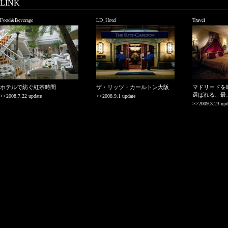
LINK
Food&Beverage
LD_Hotel
Travel
ホテルで紡ぐ紅茶時間
ザ・リッツ・カールトン大阪
マドリードを
選ばれる、最
>>2008.7.22 update
>>2008.9.1 update
>>2009.3.23 upd