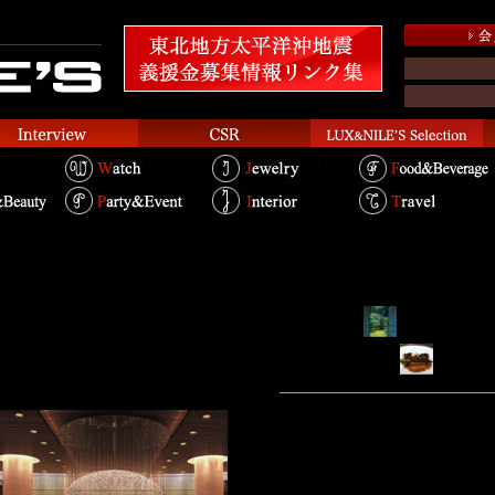
ラ東京
RYOKAN...
HOTEL...
RESTAURANT...
和の美を伴うモダンラグジュ
イ
香港で最も歴史があり、「東洋