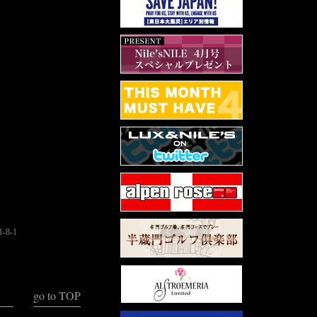
京に上陸したの
轟かす超一流のも
。ロケーション
位置し、劇場や
素晴らしい環境
4階の1棟建て
能性 やデザイ
ている。 千本
ビーで、生演奏
ごすのもいい。全
。都内最大級の広
織りなす景色を
8-1
go to TOP