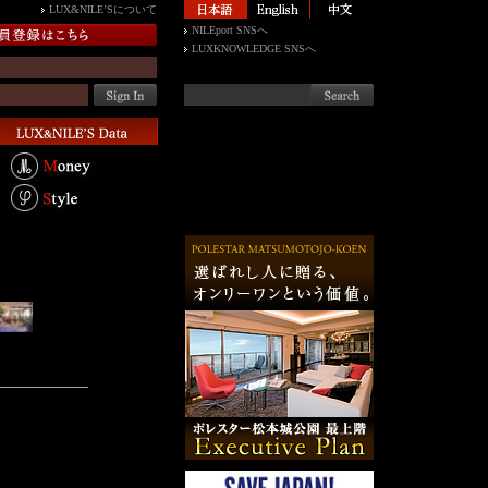
LUX&NILE’Sについて
NILEport SNSへ
LUXKNOWLEDGE SNSへ
アリー・ステ
の貴婦人」の異名