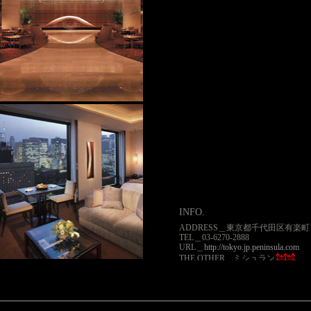
を持つ 「ザ・ペニンシュラ」が東
は2007年9月。 世界最高級の名を
てなしは、ぜひ受 けてみたいもの
は皇居外苑、日比谷公 園の正面に
美術館、百貨店も徒歩圏内 という
にある。都内では近年に珍しく、 2
で、木や石、漆などの自然素材と機
ンが調和する温かなムードに包まれ
格子の壁がぐるりと囲む天高のロ
を耳にしながらティータイムを過
314 の客室のうちスイートは47室
さを誇 り、東京のランドマークが
存分に楽し める。
INFO.
ADDRESS＿東京都千代田区有楽町1-
TEL＿03-6270-2888
URL＿
http://tokyo.jp.peninsula.com
THE OTHER＿ミシュラン