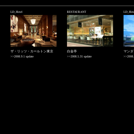
LD_Hotel
RESTAURANT
LD_Hote
ザ・リッツ・カールトン東京
白金亭
マンダ
>>2008.9.1 update
>>2008.5.31 update
>>2008.