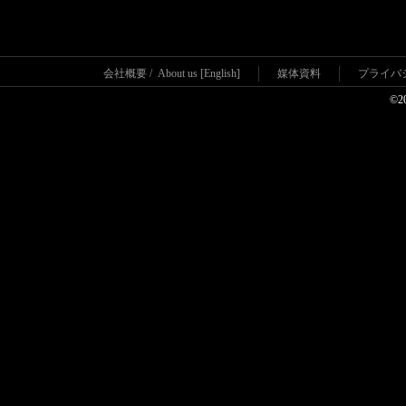
会社概要
/
About us [English]
媒体資料
プライバ
©2