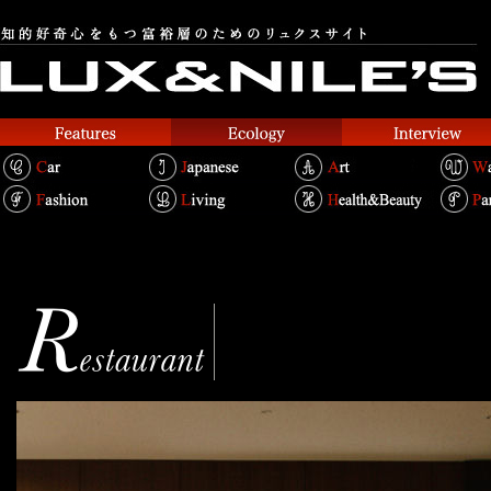
Shisen
四川
Text.Shouei Chin Bertold / Photo.Miki Ishizu