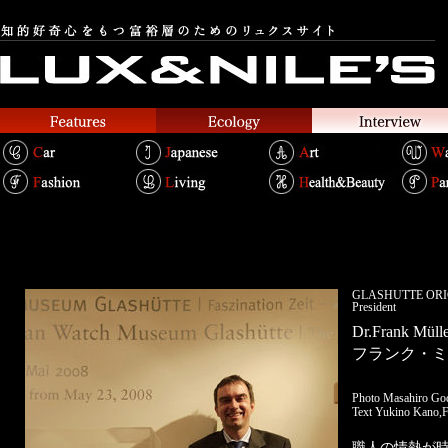
GLASHÜTTE 
President
Dr.Frank Müll
フランク・ミ
Photo Masahiro Go
Text Yukino Kano,F
職人の情熱が