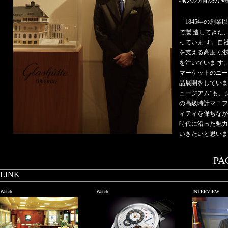
「1845年の創
で製 造してきた
っていま す。自
を支える高度 な
を注いでいま す
マーケットのニー
品展開をしていま
ュージアム”も、
の高級時計マニフ
ィティを保ちなが
時代に沿った魅力
いきたいと思い
PAG
LINK
Watch
Watch
INTERVIEW