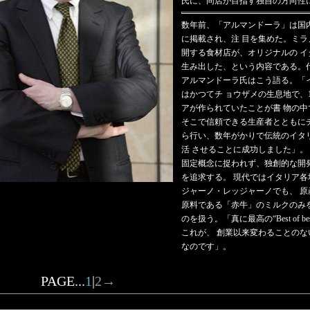
氏に、同店が目指す独自の方向性に
数年前、「アルマンドーラ」は国
に掲載され、注 目を集めた。ミ
開する食材店が、オリジナルの 
生み出した、という内容である。
アルマンドーラ氏はこう語る。「
はかつてチ ョウザメの生息地で、
アが作られていたことが書 物の
そこで信頼できる生産者とともに
ら行い、数年がかりで伝統のイタ
活 させることに成功しました」。
固定概念に捉われず、独創的な開
を追求する。 現代ではイタリア
ジャーノ・レッジャーノでも、 
原料である「赤牛」のミルクのみ
のを扱う。「真に最高の“Best of 
これが、 創業以来変わることの
なのです」。
PAGE...
1
|
2
→