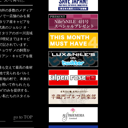
 ついて伺った。
内外の多数のメディア
ラノで一店舗のみを展
イタリア産キャビアを
代表のジョルジ オ・
イタリアのポー川流域
19世紀まではキャビ
中で記されています。
チョウザ メの飼育か
リアン・キャビアを復
発も交えて最高の食材
各地で見られるパルミ
原産地の村で、本来の
を用いて作られ たも
best”のみを提供する。
ない私たちのスタイル
go to TOP