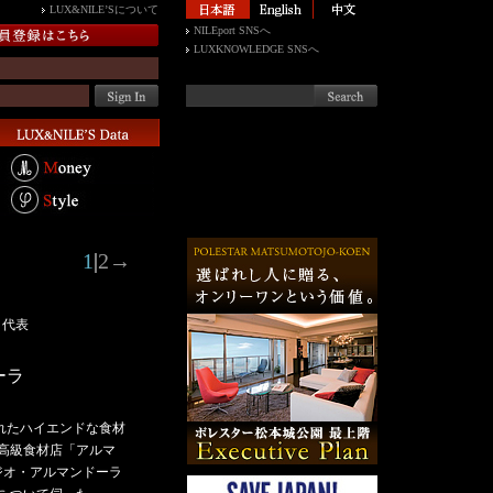
LUX&NILE’Sについて
NILEport SNSへ
LUXKNOWLEDGE SNSへ
1
|
2
→
 代表
ーラ
れたハイエンドな食材
の高級食材店「アルマ
ジオ・アルマンドーラ