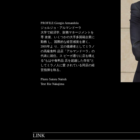
PROFILE:Giorgio Armandola
ジョルジョ・アルマンドーラ
大学で経済学、財務マネージメントを
専 攻後、いくつかの大手多国籍企業に
勤務 し、国際的な経営感覚を磨く。
2005年よ り、父の後継者としてミラノ
の高級食料 品店「アルマンドーラ」の
代表に就任。ス ピーガ通りに店を構え
る”もはや食料品 店を超越した存在”と
してミラノ人に愛 されている同店の経
営指揮を執る。
Photo Satoru Naitoh
Text Rie Nakajima
LINK