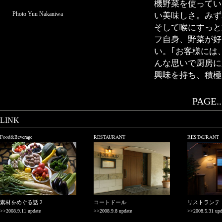
機野菜を使ってい
Photo Yuu Nakaniwa
い美味しさ。みず
そして喉にすっと
フ自身、野菜が好
い。｢お客様には
んな思いで厨房に
興味を持ち、積極
PAGE..
LINK
Food&Beverage
RESTAURANT
RESTAURANT
素材をめぐる話 2
コートドール
リストランテ
>>2008.9.11 update
>>2008.9.8 update
>>2008.5.31 upd