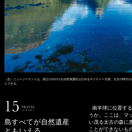
（左）ニュージーランドは、国土の3分の1を自然保護区が占めるネイチャー大国。太古の時代
にできる。
南半球に位置す
うか。ここは、マ
島すべてが自然遺産
い茂る太古の森に
ことができないも
ともいえる