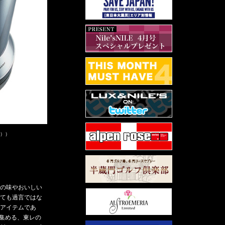
込））
の味やおいしい
ても過言ではな
アイテムであ
を集める、東レの