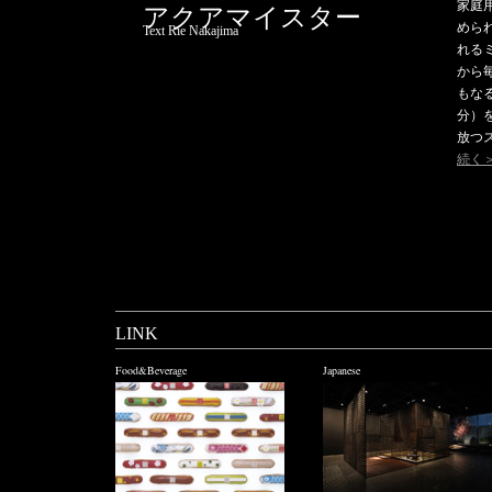
家庭
アクアマイスター
めら
Text Rie Nakajima
れる
から
もなる
分）
放つ
続く
LINK
Food&Beverage
Japanese