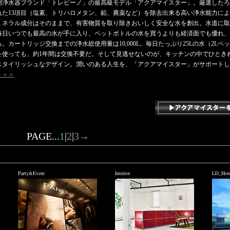
用浄水器ブランド「トレビーノ」の最高級モデル「アクアマイスター」。厳選したろ材
れた13項目（塩素、トリハロメタン、鉛、農薬など）を除去出来る高い浄水能力に
ミネラル成分はそのままで、有害物質を取り除きおいしく安全な水を創出。水道に取
毎日いつでも最高の水が手に入り、ペットボトルの水を買うよりも経済面でも優れ、
。カートリッジ交換までの浄水総使用量は10,000L。毎日たっぷり25Lの水（2Lペッ
を使っても、約1年間は交換不要だ。そして見逃せないのが、キッチンの中でひとき
スタイリッシュなデザイン。潤いのある人生を、「アクアマイスター」がサポートし
＞＞＞
PAGE...
1
|
2
|
3
→
Party&Event
Interior
LD_Hote