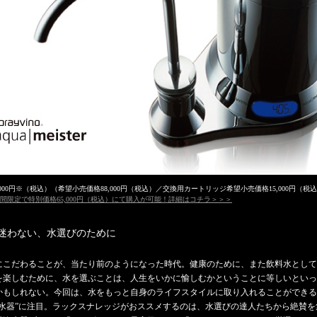
00円※（税込）（希望小売価格88,000円（税込）／交換用カートリッジ希望小売価格15,000円（税
限定で特別価格65,000円（税込）にて購入が可能！詳細はコチラ＞＞＞
迷わない、水選びのために
にこだわることが、当たり前のようになった時代。健康のために、また飲料水として
を楽しむために、水を選ぶことは、人生をいかに愉しむかということに等しいといっ
かもしれない。今回は、水をもっと自身のライフスタイルに取り入れることができる
浄水器”に注目。ラックスナレッジがおススメするのは、水選びの達人たちから絶賛