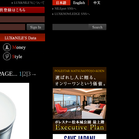
LUX&NILE’Sについて
NILEport SNSへ
LUXKNOWLEDGE SNSへ
AGE...
1
|
2
|
3
→