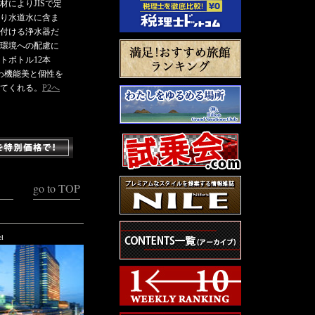
によりJISで定
より水道水に含ま
付ける浄水器だ
環境への配慮に
トボトル12本
わ機能美と個性を
てくれる。
P2へ
go to TOP
l