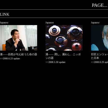
PAGE...
LINK
Japanese
Japanese
Japanese
漆——自然が与え給うた命の器
漆—— 潤し、麗わし、ニッポ
巨匠エンツォ
ンの器
た日本
>>2008.6.23 update
>>2008.5.30 update
>>2008.8.29 upd