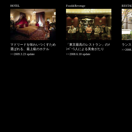
HOTEL
Food&Beverage
RESTA
マドリードを味わいつくすため
「東京最高のレストラン」のﾒ
ランス
選ばれる、最上級のホテル
ﾝﾊﾞｰ5人による美食がたり
>>2008.
>>2009.3.23 update
>>2008.6.18 update