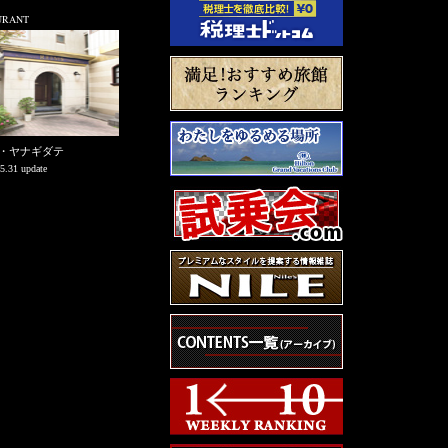
URANT
・ヤナギダテ
5.31 update