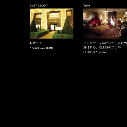
RESTAURANT
Travel
ロオジェ
マドリードを味わいつくすため
選ばれる、最上級のホテル
>>2008.5.25 update
>>2009.3.23 update