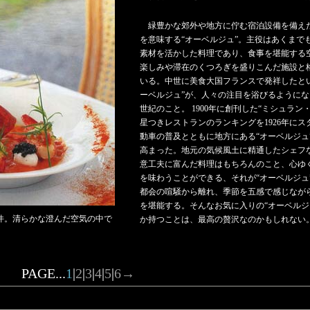
緑豊かな郊外や地方に佇む宿泊設備を備え
を意味する“オーベルジュ”。主役はあくまで
素材を活かした料理であり、食事を堪能する
楽しみや滞在のくつろぎを盛りこんだ施設と
いる。中世に美食大国フランスで発祥したと
ーベルジュ”が、人々の注目を浴びるようにな
世紀のこと。 1900年に創刊した“ミシュラン
星つきレストランのランキングを1926年にス
動車の普及とともに地方にある“オーベルジュ
高まった。地元の気候風土に精通したシェフ
意工夫に富んだ料理はもちろんのこと、心ゆ
を味わうことができる、それが“オーベルジュ
都会の喧騒から離れ、季節を五感で感じなが
を堪能する。そんなお気に入りの“オーベルジ
件。清らかな澄んだ空気の中で
か持つことは、最高の贅沢なのかもしれない
PAGE...
1
|
2
|
3
|
4
|
5
|
6
→