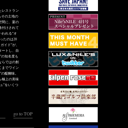
たレストラン
もその土地の
空間に、宴の
格付けされて
いわれる“オ
ったのは20
・ガイド”が、
タートし、自
”の知名度も
ならではの創
くまでワイン
”の醍醐味。
ら極上の美味
ュ”をいくつ
。
go to TOP