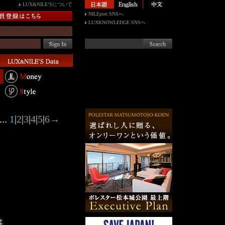
LUX&NILE’Sについて
NILEport SNSへ
LUXKNOWLEDGE SNSへ
..
1
|
2
|
3
|
4
|
5
|
6
→
は