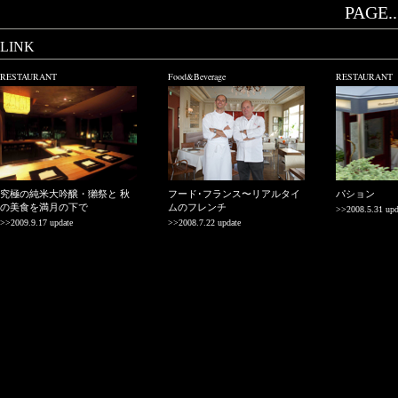
PAGE..
LINK
RESTAURANT
Food&Beverage
RESTAURANT
究極の純米大吟醸・獺祭と 秋
フード･フランス〜リアルタイ
パション
の美食を満月の下で
ムのフレンチ
>>2008.5.31 upd
>>2009.9.17 update
>>2008.7.22 update