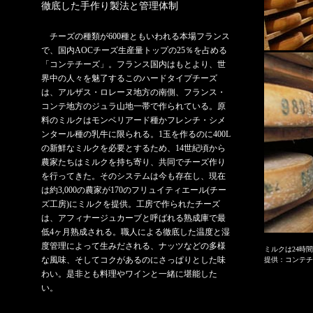
徹底した手作り製法と管理体制
チーズの種類が600種ともいわれる本場フランス
で、国内AOCチーズ生産量トップの25％を占める
「コンテチーズ」。フランス国内はもとより、世
界中の人々を魅了するこのハードタイプチーズ
は、アルザス・ロレーヌ地方の南側、フランス・
コンテ地方のジュラ山地一帯で作られている。原
料のミルクはモンベリアード種かフレンチ・シメ
ンタール種の乳牛に限られる。1玉を作るのに400L
の新鮮なミルクを必要とするため、14世紀頃から
農家たちはミルクを持ち寄り、共同でチーズ作り
を行ってきた。そのシステムは今も存在し、現在
は約3,000の農家が170のフリュイティエール(チー
ズ工房)にミルクを提供。工房で作られたチーズ
は、アフィナージュカーブと呼ばれる熟成庫で最
低4ヶ月熟成される。職人による徹底した温度と湿
度管理によって生みだされる、ナッツなどの多様
ミルクは24時
な風味、そしてコクがあるのにさっぱりとした味
提供：コンテ
わい。是非とも料理やワインと一緒に堪能した
い。