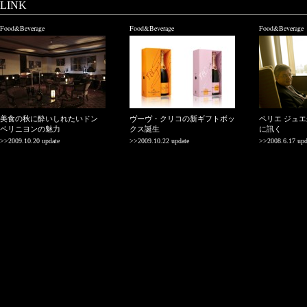
LINK
Food&Beverage
Food&Beverage
Food&Beverage
美食の秋に酔いしれたいドン
ヴーヴ・クリコの新ギフトボッ
ペリエ ジュ
ペリニヨンの魅力
クス誕生
に訊く
>>2009.10.20 update
>>2009.10.22 update
>>2008.6.17 upd