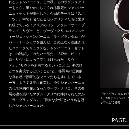
れるシャンパーニュ。この秋、そのラグジュアリ
ーをさらに華やかにしてくれる限定のシャンパー
ニュ・セットが誕生した。今回のテーマは「スポ
ーツ」。中でも名だたるセレブリティたちに愛さ
れ続けているイタリアのヨット／クルーザー・ブ
ランド「リヴァ」と、ヴーヴ・クリコのプレステ
ィージュ・シャンパーニュ「ラ・グランダム」が
パートナーシップを組んだ、この上なく洗練され
たユニークでリュクスなシャンパーニュ・セット
はこの秋試してみたい一品だ。1842年、ピエト
ロ・リヴァによって立ち上げられた「リヴ
ァ」。“リヴァを所有するということは、夢のひ
とつを実現するということ”と、格調高い圧倒的
な存在感で熱狂的なファンたちを虜にしている。
一方、１７７２年に創業し、今やシャンパーニュ
の代名詞的存在となったヴーヴ・クリコ。その発
展の礎を築いたマダム・クリコに捧げられたのが
「ラ・グランダム by
ｌ）1本とシャンパー
「ラ・グランダム」、“偉大な女性”という名を冠
ップなどで発売。
したシャンパーニュだ。
PAGE..