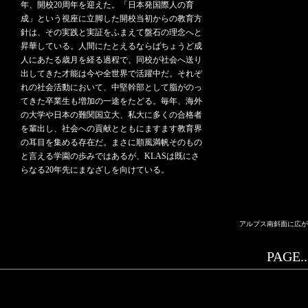
年、開校20周年を迎えた。「日本発国際人の育
成」という視座に立脚した開校当初からの教育方
針は、その実践と実証をふまえて盤石の理念へと
昇華している。人間にたとえるならばちょうど成
人にあたる歳月を経る過程で、同校が社会へ送り
出してきた才能は今や全世界で活躍中だ。それぞ
れの社会活動において、中堅幹部として脂がのっ
てきた卒業生も増加の一途をたどる。毎年、海外
の大学や日本の難関国立大、私大に多くの合格者
を輩出し、社会への貢献とともにますます教育界
の耳目を集める存在だ。まさに順風満帆そのもの
と言える学園の歩みではあるが、KLASは既にさ
らなる20年先にまなざしを向けている。
アルプス南斜面に広が
PAGE..