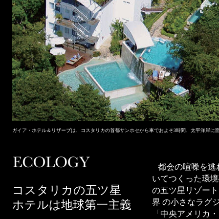
ガイア・ホテル＆リザーブは、コスタリカの首都サンホセから車でおよそ3時間、太平洋岸に
都会の喧噪を逃
いてつくった環境
コスタリカの五ツ星
の五ツ星リゾート
界 の小さなラグ
ホテルは地球第一主義
「中央アメリカ・