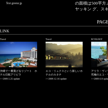
の面積は500平
Text greenz.jp
ヤッキン グ、ス
PAGE.
LINK
Travel
Travel
ECOLOGY
沖縄で一番寛げるリゾート ホ
エコ・リュクスという新しいホ
アリラ・ヴ
テル日航アリビラ
テルのカタチ
究極のエコ・
>>2009.5.25 update
>>2009.12.16 update
>>2009.6.8 upda