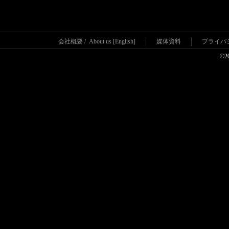
会社概要
/
About us [English]
媒体資料
プライバ
©2