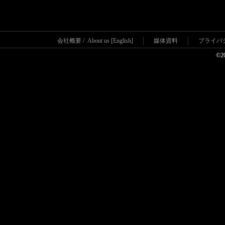
会社概要
/
About us [English]
媒体資料
プライバ
©2