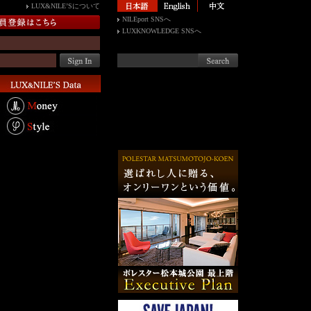
LUX&NILE’Sについて
NILEport SNSへ
LUXKNOWLEDGE SNSへ