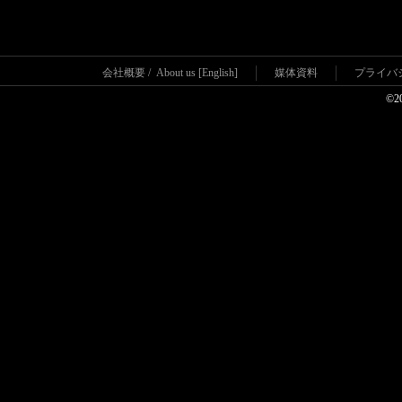
会社概要
/
About us [English]
媒体資料
プライバ
©2