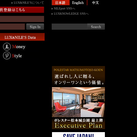
LUX&NILE’Sについて
NILEport SNSへ
LUXKNOWLEDGE SNSへ