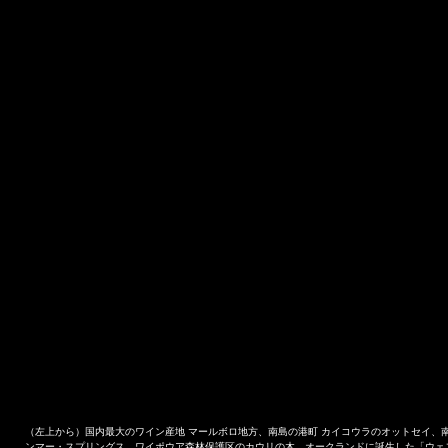
（左上から）国内最大のワイン産地 マールボロ地方、南島の港町 カイコウラのオットセイ、
ンマー・スプリングス、ワイポウア森林保護区のカウリの木、オークランドに誕生した「ウェ