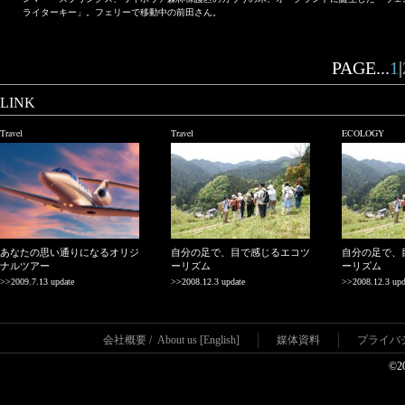
ライターキー」。フェリーで移動中の前田さん。
PAGE...
1
|
LINK
Travel
Travel
ECOLOGY
あなたの思い通りになるオリジ
自分の足で、目で感じるエコツ
自分の足で、
ナルツアー
ーリズム
ーリズム
>>2009.7.13 update
>>2008.12.3 update
>>2008.12.3 upd
会社概要
/
About us [English]
媒体資料
プライバ
©2