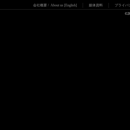
会社概要
/
About us [English]
媒体資料
プライバ
©2