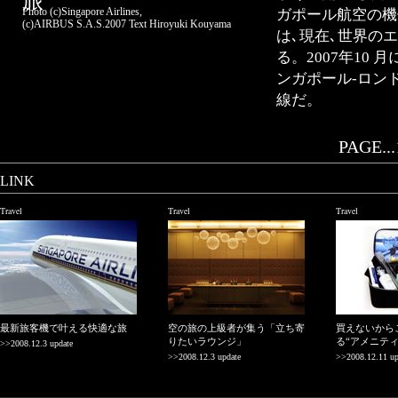
旅
Photo (c)Singapore Airlines,
ガポール航空の機
(c)AIRBUS S.A.S.2007 Text Hiroyuki Kouyama
は､現在､世界の
る。2007年10
ンガポール-ロン
線だ。
PAGE...
LINK
Travel
Travel
Travel
最新旅客機で叶える快適な旅
空の旅の上級者が集う「立ち寄
買えないから
りたいラウンジ」
る“アメニティ
>>2008.12.3 update
>>2008.12.3 update
>>2008.12.11 up