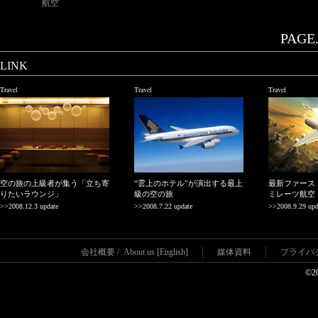
航空
PAGE.
LINK
Travel
Travel
Travel
空の旅の上級者が集う「立ち寄
“雲上のホテル”が演出する最上
最新ファース
りたいラウンジ」
級の空の旅
ミレーツ航空
>>2008.12.3 update
>>2008.7.22 update
>>2008.9.29 upd
会社概要
/
About us [English]
媒体資料
プライバ
©2