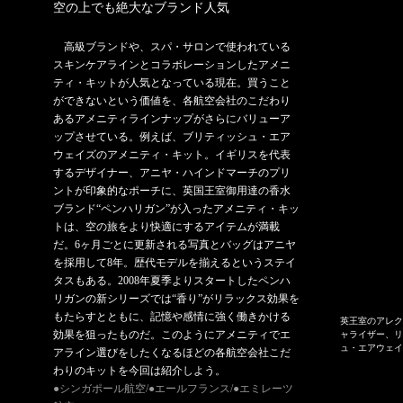
空の上でも絶大なブランド人気
高級ブランドや、スパ・サロンで使われている
スキンケアラインとコラボレーションしたアメニ
ティ・キットが人気となっている現在。買うこと
ができないという価値を、各航空会社のこだわり
あるアメニティラインナップがさらにバリューア
ップさせている。例えば、ブリティッシュ・エア
ウェイズのアメニティ・キット。イギリスを代表
するデザイナー、アニヤ・ハインドマーチのプリ
ントが印象的なポーチに、英国王室御用達の香水
ブランド“ペンハリガン”が入ったアメニティ・キッ
トは、空の旅をより快適にするアイテムが満載
だ。6ヶ月ごとに更新される写真とバッグはアニヤ
を採用して8年。歴代モデルを揃えるというステイ
タスもある。2008年夏季よりスタートしたペンハ
リガンの新シリーズでは“香り”がリラックス効果を
もたらすとともに、記憶や感情に強く働きかける
英王室のアレク
効果を狙ったものだ。このようにアメニティでエ
ャライザー、リ
ュ・エアウェ
アライン選びをしたくなるほどの各航空会社こだ
わりのキットを今回は紹介しよう。
●シンガポール航空/
●エールフランス/●エミレーツ