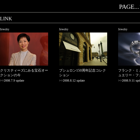
PAGE...
LINK
Jewelry
Jewelry
Jewelry
クリスティーズにみる宝石オー
ブシュロン150周年記念コレク
フランク・ミ
クションの今
ション
ュエリー・フ
>>2008.7.9 update
>>2008.8.12 update
>>2008.9.11 upd