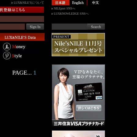
LUX&NILE’Sについて
NILEport SNSへ
LUXKNOWLEDGE SNSへ
PAGE...
1