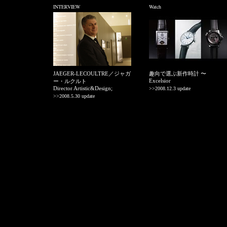
INTERVIEW
Watch
JAEGER-LECOULTRE／ジャガ
趣向で選ぶ新作時計 〜
Excelsior
ー・ルクルト
Director Artistic&Design;
>>2008.12.3 update
>>2008.5.30 update