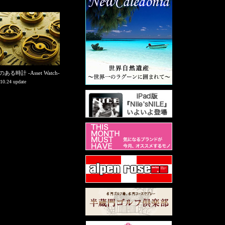
る時計 -Asset Watch-
10.24 update