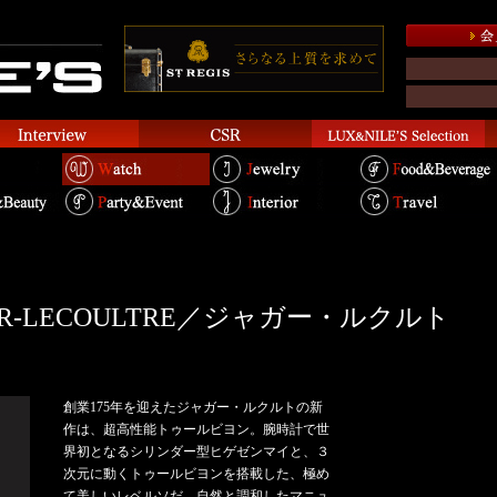
EGER-LECOULTRE／ジャガー・ルクルト
創業175年を迎えたジャガー・ルクルトの新
作は、超高性能トゥールビヨン。腕時計で世
界初となるシリンダー型ヒゲゼンマイと、３
次元に動くトゥールビヨンを搭載した、極め
て美しいレベルソだ。自然と調和したマニュ