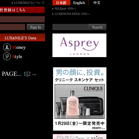
LUX&NILE’Sについて
NILEport SNSへ
LUXKNOWLEDGE SNSへ
PAGE...
1
|
2
→