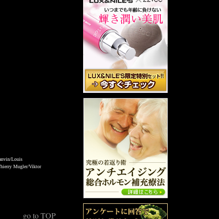
nvin/Louis
Thierry Mugler/Viktor
go to TOP