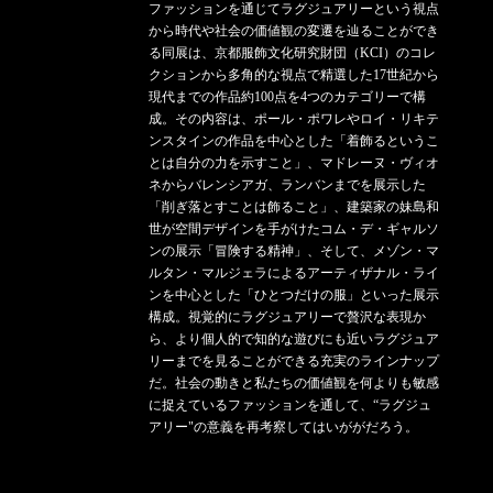
ファッションを通じてラグジュアリーという視点
から時代や社会の価値観の変遷を辿ることができ
る同展は、京都服飾文化研究財団（KCI）のコレ
クションから多角的な視点で精選した17世紀から
現代までの作品約100点を4つのカテゴリーで構
成。その内容は、ポール・ポワレやロイ・リキテ
ンスタインの作品を中心とした「着飾るというこ
とは自分の力を示すこと」、マドレーヌ・ヴィオ
ネからバレンシアガ、ランバンまでを展示した
「削ぎ落とすことは飾ること」、建築家の妹島和
世が空間デザインを手がけたコム・デ・ギャルソ
ンの展示「冒険する精神」、そして、メゾン・マ
ルタン・マルジェラによるアーティザナル・ライ
ンを中心とした「ひとつだけの服」といった展示
構成。視覚的にラグジュアリーで贅沢な表現か
ら、より個人的で知的な遊びにも近いラグジュア
リーまでを見ることができる充実のラインナップ
だ。社会の動きと私たちの価値観を何よりも敏感
に捉えているファッションを通して、“ラグジュ
アリー"の意義を再考察してはいががだろう。