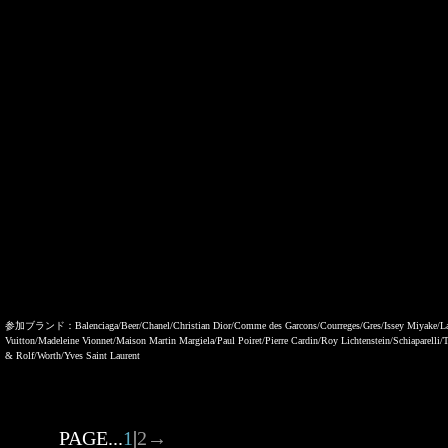
参加ブランド：Balenciaga/Beer/Chanel/Christian Dior/Comme des Garcons/Courreges/Gres/Issey Miyake/La
Vuitton/Madeleine Vionnet/Maison Martin Margiela/Paul Poiret/Pierre Cardin/Roy Lichtenstein/Schiaparelli/
& Rolf/Worth/Yves Saint Laurent
PAGE...
1
|
2
→