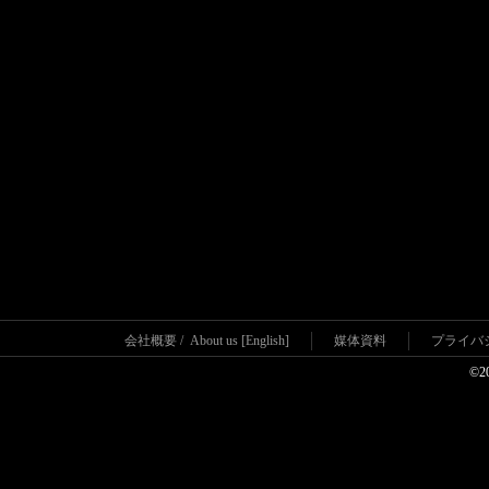
会社概要
/
About us [English]
媒体資料
プライバ
©2