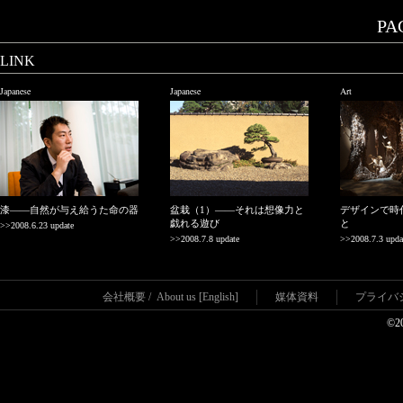
PAG
LINK
Japanese
Japanese
Art
漆——自然が与え給うた命の器
盆栽（1）——それは想像力と
デザインで時
戯れる遊び
と
>>2008.6.23 update
>>2008.7.8 update
>>2008.7.3 upda
会社概要
/
About us [English]
媒体資料
プライバ
©2