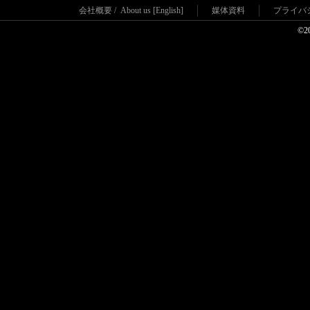
会社概要
/
About us [English]
媒体資料
プライバ
©2