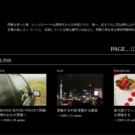
阿蘇を巡った後、レンジローバーは熊本ICから九州道にのり、南へ。走るうちに空は晴れ上
石畳の道に入っ ていくと、目指していた立派な楼門に出会えた。阿蘇三神を祀る青井阿蘇神
PAGE...
1
|
LINK
Car
Style
Party&Event
RANGE ROVER VOGUEで阿蘇
変貌する中国 変貌する建築
食大国フラン
神がおわす肥後へ
を堪能する
>>2008.5.25 update
>>2008.5.28 update
>>2009.5.18 upd