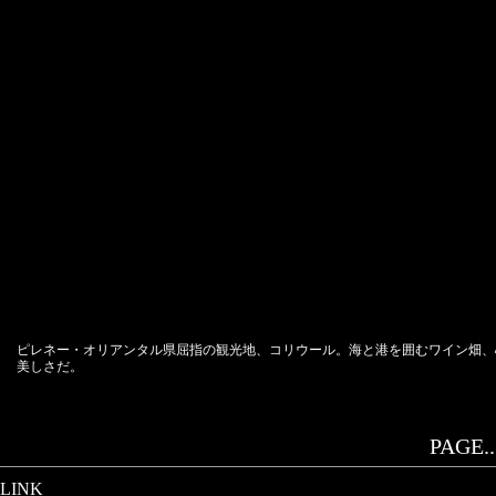
ピレネー・オリアンタル県屈指の観光地、コリウール。海と港を囲むワイン畑、
美しさだ。
PAGE..
LINK