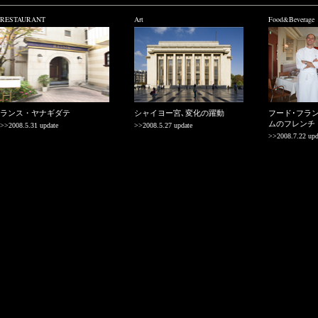
RESTAURANT
Art
Food&Beverage
ランス・ヤナギダテ
シャイヨー宮､変化の躍動
フード･フラ
ムのフレンチ
>>2008.5.31 update
>>2008.5.27 update
>>2008.7.22 upd