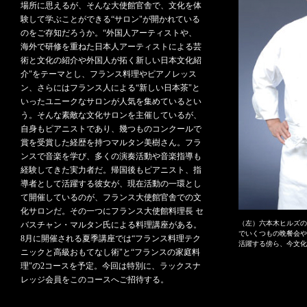
場所に思えるが、そんな大使館官舎で、文化を体
験して学ぶことができる“サロン"が開かれている
のをご存知だろうか。“外国人アーティストや、
海外で研修を重ねた日本人アーティストによる芸
術と文化の紹介や外国人が拓く新しい日本文化紹
介"をテーマとし、フランス料理やピアノレッス
ン、さらにはフランス人による“新しい日本茶"と
いったユニークなサロンが人気を集めているとい
う。そんな素敵な文化サロンを主催しているが、
自身もピアニストであり、幾つものコンクールで
賞を受賞した経歴を持つマルタン美樹さん。フラ
ンスで音楽を学び、多くの演奏活動や音楽指導も
経験してきた実力者だ。帰国後もピアニスト、指
導者として活躍する彼女が、現在活動の一環とし
て開催しているのが、フランス大使館官舎での文
化サロンだ。その一つにフランス大使館料理長 セ
（左）六本木ヒルズの
バスチャン・マルタン氏による料理講座がある。
でいくつもの晩餐会や
8月に開催される夏季講座では“フランス料理テク
活躍する傍ら、今文化
ニックと高級おもてなし術"と“フランスの家庭料
理"の2コースを予定。今回は特別に、ラックスナ
レッジ会員をこのコースへご招待する。