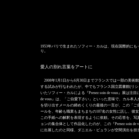
1953年パリで生まれたソフィー・カルは、現在国際的に
り。
愛人の別れ言葉をアートに
2008年1月1日から6月30日までフランスでは一部の美
する試みが行なわれたが、中でもフランス国立図書館(リシ
いたソフィー・カルによる『Prenez soin de vous』展は注
de vous』は、「ご自愛下さい」といった意味で、カル
を切り出すメールの締めくくりの最後の一言が、この「ご
ールを、年齢も職業もまちまちの107名の女性に託し、彼
この手紙への解釈を表現するように依頼。その応答を、写
ョンの集合体として作品化したのが、この『Prenez soin d
に出展したのと同様、ダニエル・ビュランが空間演出を担