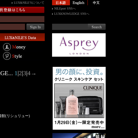
LUX&NILE’Sについて
NILEport SNSへ
LUXKNOWLEDGE SNSへ
GE...
1
|
2
|
3
|
4
→
館(リシュリュー)