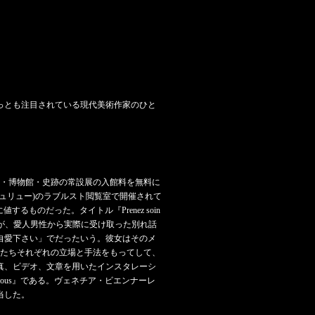
もっとも注目されている現代美術作家のひと
術館・博物館・史跡の常設展の入館料を無料に
ュリュー)のラブルスト閲覧室で開催されて
目に値するものだった。タイトル『Prenez soin
本人が、愛人男性から実際に受け取った別れ話
自愛下さい」でだったいう。彼女はそのメ
女たちそれぞれの立場と手法をもってして、
真、ビデオ、文章を用いたインスタレーシ
e vous』である。ヴェネチア・ビエンナーレ
当した。