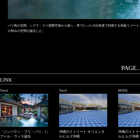
バリ島の玄関、ングラ・ライ国際空港から南へ、車でたった10分程度で到着する高級リゾー
の和みの空間が誕生した。
PAGE..
LINK
Travel
Travel
HOTEL
「ジンバラン・プリ・バリ」に
沖縄のリトリート オリエンタ
沖縄のリトリ
プール・ヴィラ誕生
ルヒルズ沖縄
ルヒルズ沖縄