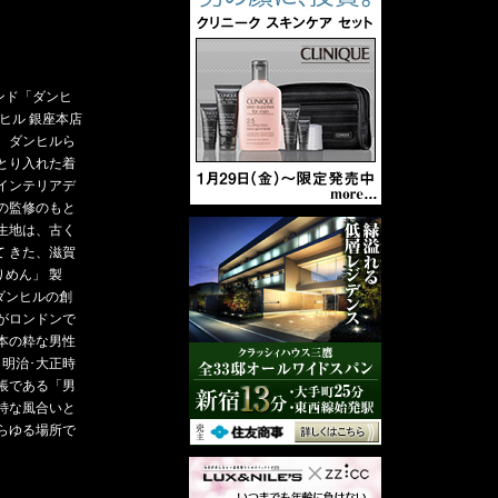
ンド「ダンヒ
ヒル 銀座本店
。ダンヒルら
とり入れた着
インテリアデ
の監修のもと
生地は、古く
 きた、滋賀
めん」 製
のダンヒルの創
がロンドンで
本の粋な男性
、明治･大正時
帳である「男
特な風合いと
らゆる場所で
。