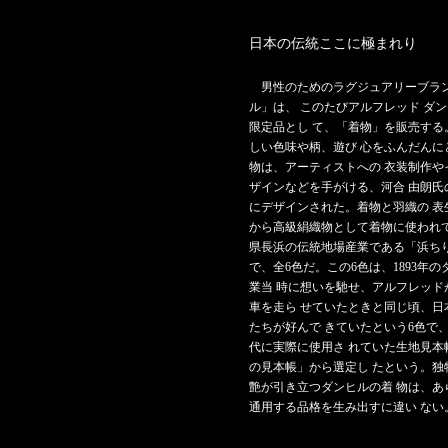
日本の伝統ここに極まれり
男性のためのラグジュアリーブラ
ル」は、 このたびアルフレッド ダン
限定品とし て、「着物」を販売する
しい色味や柄、遊び 心をふんだんに
物は、アーティストへの 衣装制作や
ザインなどを手がける、河合 由朗氏
にデザインされた。着物と羽織の 表
から高級絹織物として着物に使われて
県長浜の伝統地場産業である「浜ちり
で、全6色だ。この6色は、1893年
業当 時に想いを馳せ、アルフレッド
車を走ら せていたときと同じ頃、日
たちが好んで きていたという6色で
代に実際に使用さ れていた生地見本
の見本帳」から選定し たという。独
艶が引き立つダンヒルの着 物は、あ
通用する品格を生み出すに違い ない