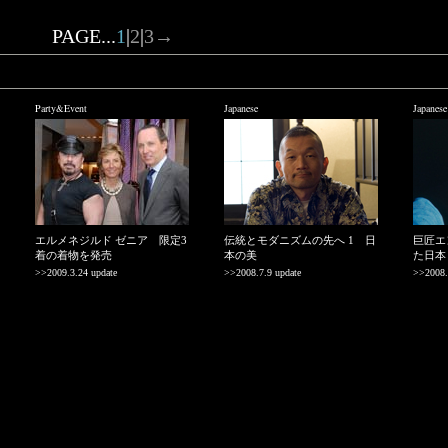
PAGE...
1
|
2
|
3
→
Party&Event
Japanese
Japanese
エルメネジルド ゼニア 限定3
伝統とモダニズムの先へ 1 日
巨匠エ
着の着物を発売
本の美
た日本
>>2009.3.24 update
>>2008.7.9 update
>>2008.