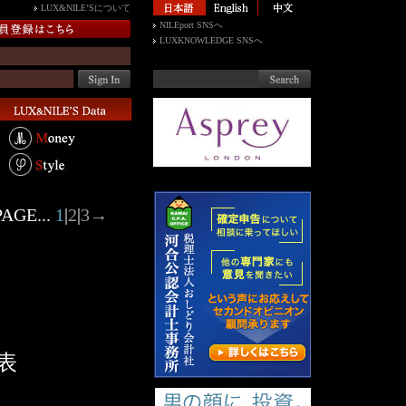
LUX&NILE’Sについて
NILEport SNSへ
LUXKNOWLEDGE SNSへ
AGE...
1
|
2
|
3
→
表