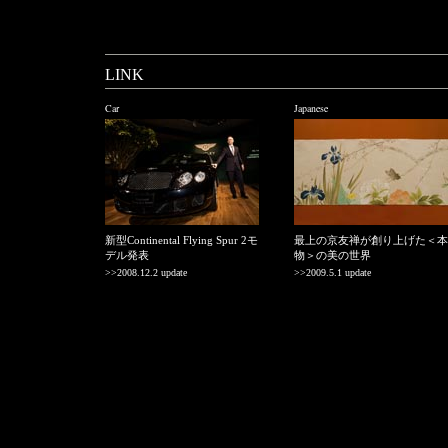
LINK
Car
Japanese
新型Continental Flying Spur 2モ
最上の京友禅が創り上げた＜本
デル発表
物＞の美の世界
>>2008.12.2 update
>>2009.5.1 update