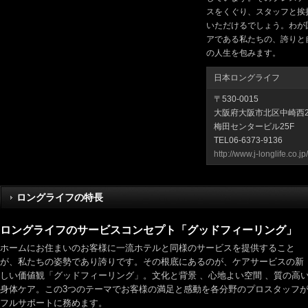
スをくぐり、スタッフと挨
いただけるでしょう。わが
アである私たちの、誇りと
の人生を包みます。
日本ロングライフ
〒530-0015
大阪府大阪市北区中崎西2-
梅田センタービル25F
TEL06-6373-9136
http://www.j-longlife.co.jp/
ロングライフの特長
ロングライフのサービスコンセプト「グッドフィーリング」
ホームにお住まいのお客様に一流ホテルと同様のサービスを提供すること
が、私たちの姿勢であり誇りです。その根底にあるのが、ケアサービスの新
しい価値観「グッドフィーリング」。文化と背景 、心地よい空間 、質の高
身体ケア。この3つのテーマでお客様の満足と感動を各分野のプロスタッフ
フルサポートに務めます。