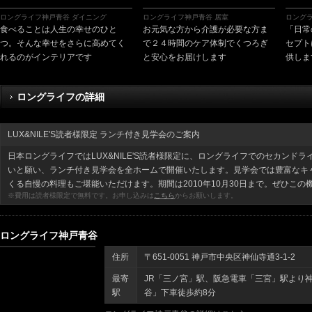
ロングライフ神戸青谷 ダイニング
ロングライフ神戸青谷 居室
ロングラ
食べることは人生の幸せのひと
お元気な方から介護が必要な方ま
「日常
つ。そんな幸せをさらに高めてく
で２４時間のケア体制でくつろぎ
セプト
れるのがインテリアです
と安心をお届けします
供しま
ロングライフの詳細
LUX&NILE'S読者様限定 ランチ付き見学会のご案内
日本ロングライフではLUX&NILE'S読者様限定に、ロングライフでのセカンド
いと願い、ランチ付き見学会を全ホームで開催いたします。見学会では豊富なキ
くる自慢の料理もご堪能いただけます。期間は2010年10月30日まで。ぜひこの
※費用は読者様限定で無料です。お申し込みは
こちら
からお願いします。
ロングライフ神戸青谷
住所
〒651-0051 神戸市中央区神仙寺通3-1-2
最寄
JR「三ノ宮」駅、阪急電車「三宮」駅より神
駅
谷」下車徒歩約8分