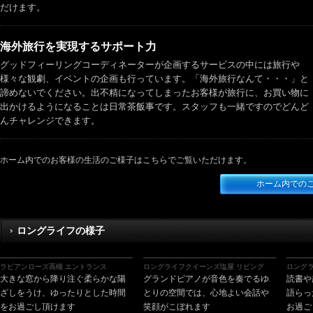
だけます。
海外旅行を実現するサポート力
グッドフィーリングコーディネーターが企画するサービスの中には旅行や
様々な観劇、イベントの企画も行っています。「海外旅行なんて・・・」と
諦めないでください。出不精になってしまったお客様が旅行に、お買い物に
出かけるようになることは日常茶飯事です。スタッフも一緒ですのでどんど
んチャレンジできます。
ホーム内でのお客様の生活のご様子はこちらでご覧いただけます。
ホーム内での
ロングライフの様子
ラビアンローズ高槻 エントランス
ロングライフクイーンズ塩屋 リビング
ロングラ
大きな窓から降り注ぐ柔らかな陽
グランドピアノが音色を奏でるゆ
読書や
ざしをうけ、ゆったりとした時間
とりの空間では、心地よい会話や
語らっ
をお過ごし頂けます
笑顔がこぼれます
お過ご