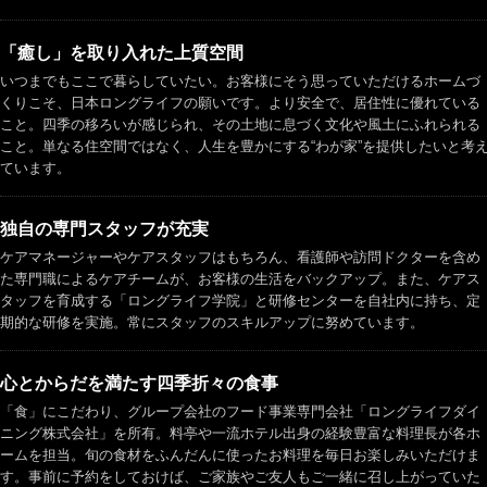
「癒し」を取り入れた上質空間
いつまでもここで暮らしていたい。お客様にそう思っていただけるホームづ
くりこそ、日本ロングライフの願いです。より安全で、居住性に優れている
こと。四季の移ろいが感じられ、その土地に息づく文化や風土にふれられる
こと。単なる住空間ではなく、人生を豊かにする“わが家”を提供したいと考
ています。
独自の専門スタッフが充実
ケアマネージャーやケアスタッフはもちろん、看護師や訪問ドクターを含め
た専門職によるケアチームが、お客様の生活をバックアップ。また、ケアス
タッフを育成する「ロングライフ学院」と研修センターを自社内に持ち、定
期的な研修を実施。常にスタッフのスキルアップに努めています。
心とからだを満たす四季折々の食事
「食」にこだわり、グループ会社のフード事業専門会社「ロングライフダイ
ニング株式会社」を所有。料亭や一流ホテル出身の経験豊富な料理長が各ホ
ームを担当。旬の食材をふんだんに使ったお料理を毎日お楽しみいただけま
す。事前に予約をしておけば、ご家族やご友人もご一緒に召し上がっていた