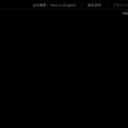
会社概要
/
About us [English]
媒体資料
プライバ
©2