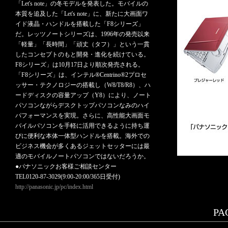
「Let's note」の冬モデルを発表した。モバイルの
本質を追及した「Let's note」に、新たに大画面ワ
イド液晶・ハンドルを搭載した「F8シリーズ」
だ。レッツノートシリーズは、1996年の発売以来
「軽量」「長時間」「頑丈（タフ）」という一貫
したコンセプトのもと開発・進化を続けている。
F8シリーズ」は10月17日より順次発売される。
「F8シリーズ」は、インテル®Centrino®2プロセ
ッサー・テクノロジーの搭載し（W8/T8/R8）、ハ
ードディスクの容量アップ（Y8）により、ノート
パソコンながらデスクトップパソコンなみのハイ
パフォーマンスを実現。さらに、高性能大画面モ
バイルパソコンを手軽に活用できるように持ち運
びに便利な本体一体型ハンドルを搭載。海外での
ビジネス機会が多くあるジェットセッターには最
適のモバイルノートパソコンではないだろうか。
●パナソニックお客様ご相談センター
TEL0120-87-3029(9:00-20:00/365日受付)
http://panasonic.jp/pc/index.html
PAG