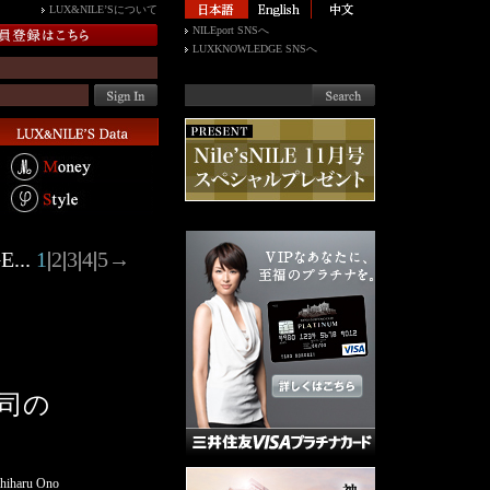
LUX&NILE’Sについて
NILEport SNSへ
LUXKNOWLEDGE SNSへ
E...
1
|
2
|
3
|
4
|
5
→
司の
hiharu Ono