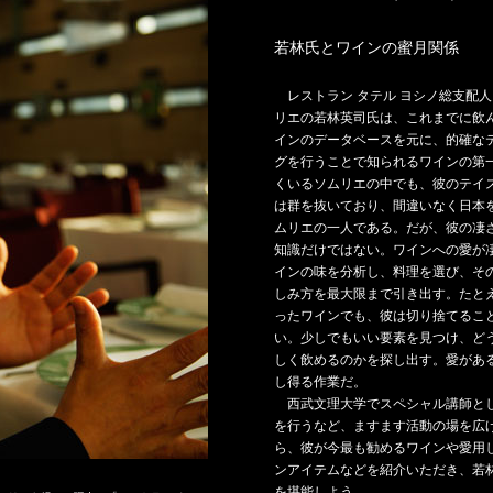
若林氏とワインの蜜月関係
レストラン タテル ヨシノ総支配
リエの若林英司氏は、これまでに飲
インのデータベースを元に、的確な
グを行うことで知られるワインの第
くいるソムリエの中でも、彼のテイ
は群を抜いており、間違いなく日本
ムリエの一人である。だが、彼の凄
知識だけではない。ワインへの愛が
インの味を分析し、料理を選び、そ
しみ方を最大限まで引き出す。たと
ったワインでも、彼は切り捨てるこ
い。少しでもいい要素を見つけ、ど
しく飲めるのかを探し出す。愛があ
し得る作業だ。
西武文理大学でスペシャル講師と
を行うなど、ますます活動の場を広
ら、彼が今最も勧めるワインや愛用
ンアイテムなどを紹介いただき、若
を堪能しよう。