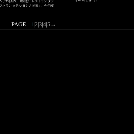
ムリエを経て、現在は「レストラン タテ
ストラン タテル ヨシノ 汐留」、今年9月
PAGE...
1
|
2
|
3
|
4
|
5
→