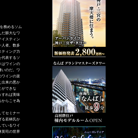
人を務めるソム
んだ膨大なワ
テイスティン
一人者。数多
スティング力
を代表するソ
さはワインの
凄いのだ。ワ
のワインの楽
え出来の悪か
とができな
うすれば美味
るからこそ為
してセミナー
げる若林氏か
しているワイ
林英司の世界