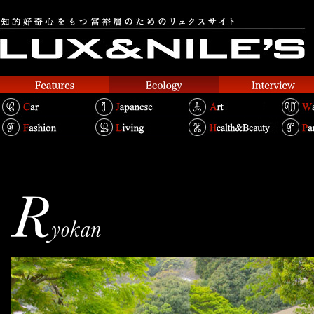
熱海ふふ
Text. Yoshimi Takahashi