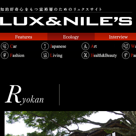
箱根･翠松園