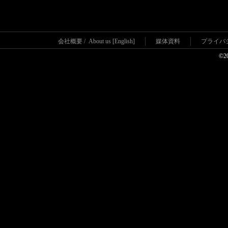
会社概要
/
About us [English]
媒体資料
プライバ
©2