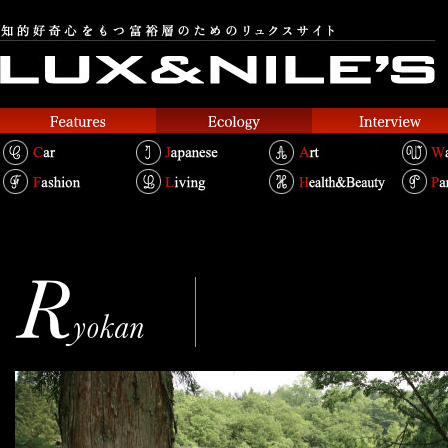
倭乃里
Text.Takako Kosakai
Photo.THE RYOKAN COLLECTION