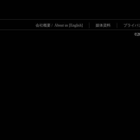
会社概要
/
About us [English]
媒体資料
プライバ
©2