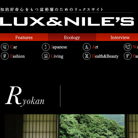
運龍
Text.Takako Kosakai
Photo.THE RYOKAN COLLECTION