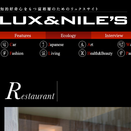
MINSK
ミンスクの台所
Text.Shouei Chin Bertold / Photo.Yuu Nakani